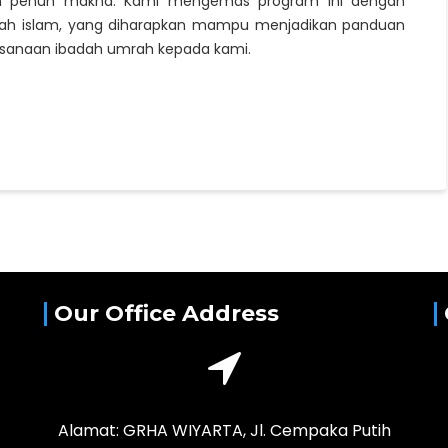
n penuh makna. Kami mengemas program ini dengan
dah islam, yang diharapkan mampu menjadikan panduan
sanaan ibadah umrah kepada kami.
Our Office Address
Alamat: GRHA WIYARTA, Jl. Cempaka Putih