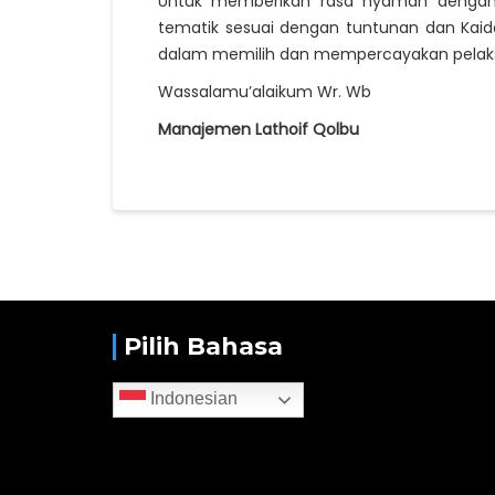
Untuk memberikan rasa nyaman denga
tematik sesuai dengan tuntunan dan Kai
dalam memilih dan mempercayakan pelak
Wassalamu’alaikum Wr. Wb
Manajemen Lathoif Qolbu
Pilih Bahasa
Indonesian