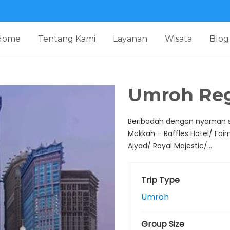
Home
Tentang Kami
Layanan
Wisata
Blog
Umroh Reg
Beribadah dengan nyaman s
Makkah – Raffles Hotel/ Fai
Ajyad/ Royal Majestic/…
Trip Type
Umroh
Group Size