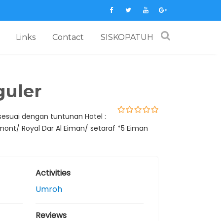
Links
Contact
SISKOPATUH
uler
esuai dengan tuntunan Hotel :
0
5
rmont/ Royal Dar Al Eiman/ setaraf *5 Eiman
o
u
t
o
f
Activities
Umroh
Reviews