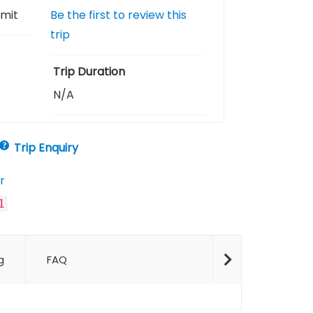
imit
Be the first to review this
trip
Trip Duration
N/A
Trip Enquiry
r
1
g
FAQ