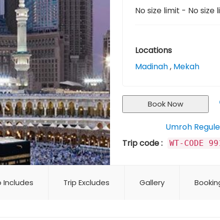
No size limit
-
No size l
Locations
Madinah
,
Mekah
Book Now
Umroh Regule
Keywords :
Trip code :
WT-CODE 99
p Includes
Trip Excludes
Gallery
Bookin