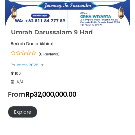
Umrah Darussalam 9 Hari
Berkah Dunia Akhirat
(0 Reviews)
0
5
o
Umrah 2026
u
100
t
o
N/A
f
From
Rp
32,000,000.00
Explore