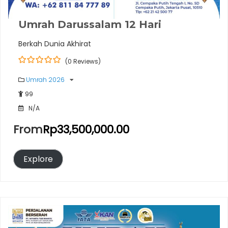
Umrah Darussalam 12 Hari
Berkah Dunia Akhirat
(0 Reviews)
0
5
o
Umrah 2026
u
99
t
o
N/A
f
From
Rp
33,500,000.00
Explore